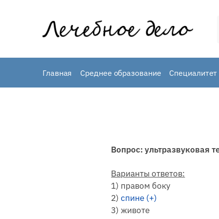
Skip
Skip
to
to
navigation
content
Главная
Среднее образование
Специалитет 
Вопрос: ультразвуковая т
Варианты ответов:
1) правом боку
2)
спине (+)
3) животе