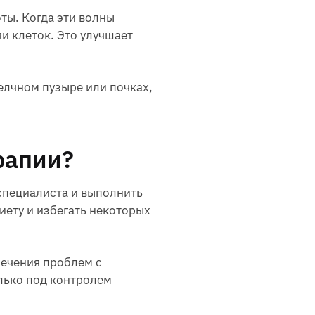
ты. Когда эти волны
и клеток. Это улучшает
елчном пузыре или почках,
рапии?
специалиста и выполнить
иету и избегать некоторых
лечения проблем с
олько под контролем