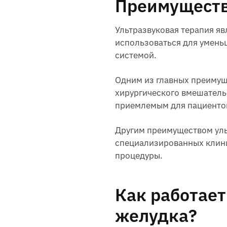
Преимуществ
Ультразвуковая терапия я
использоваться для умень
системой.
Одним из главных преимуще
хирургического вмешательс
приемлемым для пациентов
Другим преимуществом уль
специализированных клини
процедуры.
Как работает
желудка?