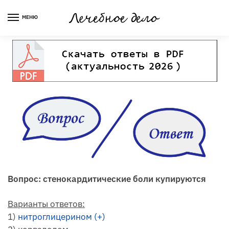
Skip
Skip
to
to
МЕНЮ
navigation
content
Вопрос: стенокардитические боли купируются
Варианты ответов:
1)
нитроглицерином (+)