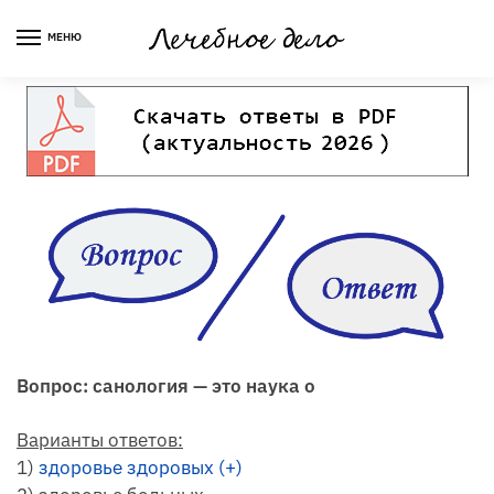
Skip
Skip
to
to
МЕНЮ
navigation
content
Вопрос: санология — это наука о
Варианты ответов:
1)
здоровье здоровых (+)