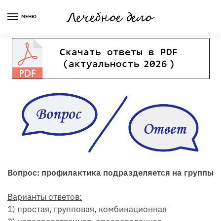
Skip
Skip
to
to
МЕНЮ
navigation
content
Вопрос: профилактика подразделяется на группы
Варианты ответов:
1) простая, групповая, комбинационная