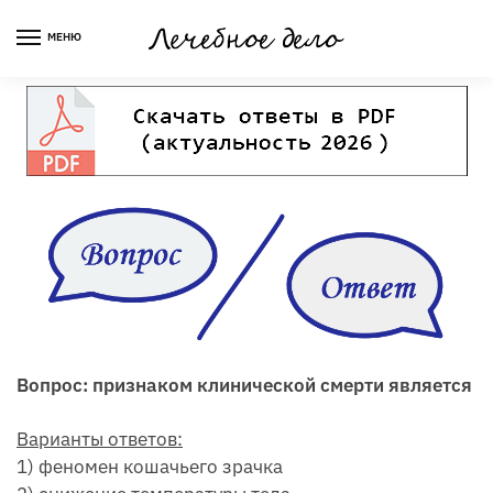
Skip
Skip
to
to
МЕНЮ
navigation
content
Вопрос: признаком клинической смерти является
Варианты ответов:
1) феномен кошачьего зрачка