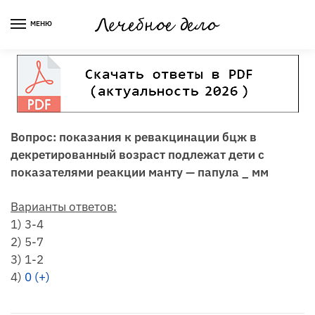
Skip
Skip
to
to
МЕНЮ
navigation
content
Вопрос: показания к ревакцинации бцж в
декретированный возраст подлежат дети с
показателями реакции манту — папула _ мм
Варианты ответов:
1) 3-4
2) 5-7
3) 1-2
4)
0 (+)