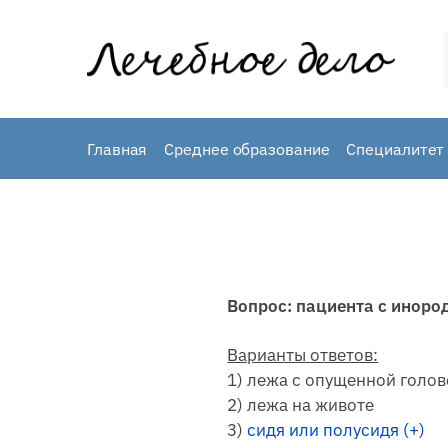
Skip
Skip
to
to
navigation
content
Главная
Среднее образование
Специалитет 
Вопрос: пациента с иноро
Варианты ответов:
1) лежа с опущенной голо
2) лежа на животе
3)
сидя или полусидя (+)