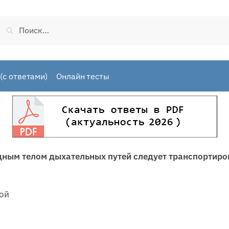
Найти:
(с ответами)
Онлайн тесты
дным телом дыхательных путей следует транспортиро
вой