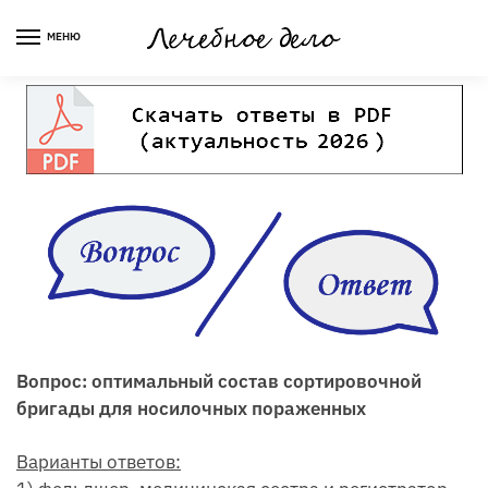
Skip
Skip
to
to
МЕНЮ
navigation
content
Вопрос: оптимальный состав сортировочной
бригады для носилочных пораженных
Варианты ответов: