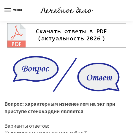
Skip
Skip
to
to
МЕНЮ
navigation
content
Вопрос: характерным изменением на экг при
приступе стенокардии является
Варианты ответов: