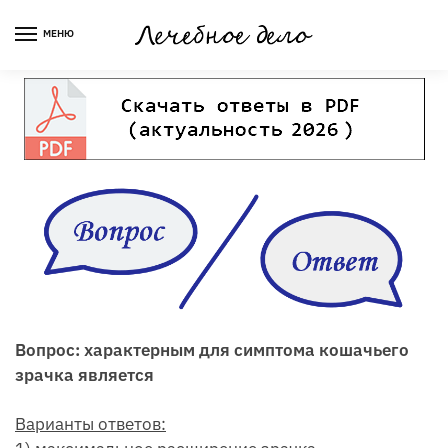
Skip
Skip
to
to
МЕНЮ
navigation
content
Вопрос: характерным для симптома кошачьего
зрачка является
Варианты ответов: