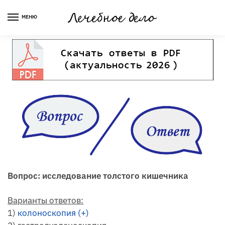
Skip
Skip
to
to
МЕНЮ
navigation
content
Вопрос: исследование толстого кишечника
Варианты ответов:
1)
колоноскопия (+)