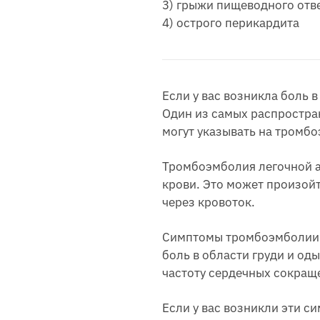
3) грыжи пищеводного отв
4) острого перикардита
Если у вас возникла боль 
Один из самых распростран
могут указывать на тромб
Тромбоэмболия легочной ар
крови. Это может произойт
через кровоток.
Симптомы тромбоэмболии л
боль в области груди и о
частоту сердечных сокращ
Если у вас возникли эти с