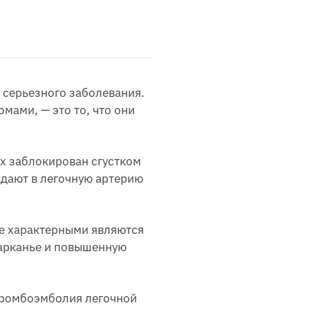
м серьезного заболевания.
мами, — это то, что они
их заблокирован сгустком
адают в легочную артерию
е характерными являются
харканье и повышенную
 Тромбоэмболия легочной