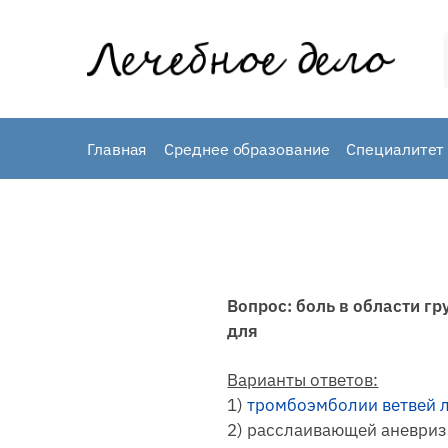
Skip
Skip
to
to
navigation
content
Главная
Среднее образование
Специалитет 
Вопрос: боль в области г
для
Варианты ответов:
1)
тромбоэмболии ветвей л
2) расслаивающей аневри