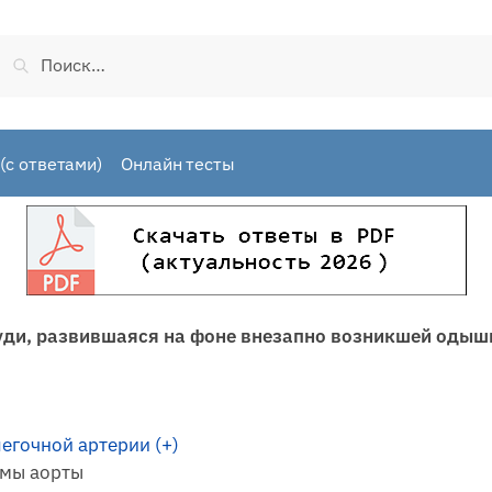
Найти:
(с ответами)
Онлайн тесты
руди, развившаяся на фоне внезапно возникшей одыш
егочной артерии (+)
змы аорты