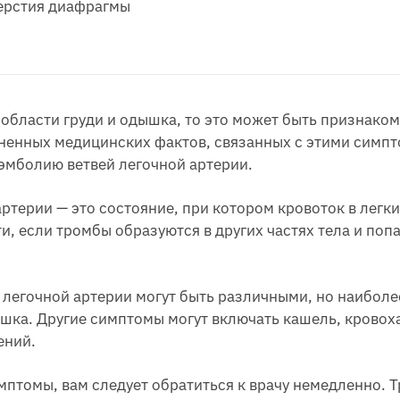
ерстия диафрагмы
в области груди и одышка, то это может быть признако
енных медицинских фактов, связанных с этими симпто
оэмболию ветвей легочной артерии.
терии — это состояние, при котором кровоток в легк
и, если тромбы образуются в других частях тела и поп
егочной артерии могут быть различными, но наиболе
дышка. Другие симптомы могут включать кашель, крово
ений.
имптомы, вам следует обратиться к врачу немедленно.